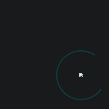
0
READ MORE
FEBRUARIE 16, 2019
BY
ALTE ACTIVITĂȚI
Despre pasiunea ce
ne-a reunit în clipe
aniversare
Nu voi scrie câteva rânduri în care ar
trebui să rezum activitățile
desfășurate și speakerii care s-au
afirmat. Ce a de-a 200-a întrevedere
a Clubului Fotografilor Iaşi de marți,
12 februarie 2019, desfăşurată la Casa