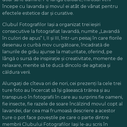
începe cu lavanda și movul ei atât de vânat pentru
efectele estetice dar și curative.
Clubul Fotografilor Iași a organizat trei ieșiri
consecutive la fotografiat lavandă, numite „Lavandă
în culori de apus” I, II și III, într-un peisaj în care florile
desenau o curbă mov curgătoare, încadrată de
lanurile de grâu ajunse la maturitate, oferind, pe
lângă o sursă de inspirație și creativitate, momente de
relaxare, menite să te ducă dincolo de agitația și
căldura verii.
Alungați de cîteva ori de nori, cei prezenți la cele trei
ture foto au încercat să își găsească trăirea și au
transpus-o în fotografii în care au surprins fie oameni,
fie insecte, fie razele de soare încălzind movul copt al
lavandei, dar cea mai frumoasă descriere a acestor
ture o pot face poveștile pe care o parte dintre
membrii Clubului Fotografilor Iași le-au scris în