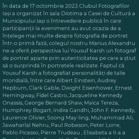
În data de 17 octombrie 2023 Clubul Fotografilor
Iași a organizat în sala Diotima a Casei de Cultură a
Municipiului Iași o întrevedere publică în care
participanții la eveniment au avut ocazia de a
înțelege mai multe despre fotografia de portret.
Într-o primă fază, colegul nostru Marius Alexandru
ne-a oferit perspectiva lui Yousuf Karsh un fotograf
de portret aparte prin autenticitatea pe care a știut
să o surprindă în portretele realizate. Faptul că
Yousuf Karsh a fotografiat personalități de talie
mondială, între care Albert Einstein, Audrey
Hepburn, Clark Gable, Dwight Eisenhower, Ernest
Hemingway, Fidel Castro, Jacqueline Kennedy
Onassis, George Bernard Shaw, Maica Tereza,
Humphrey Bogart, Indira Gandhi, John F. Kennedy,
Laurence Olivier, Soong May-ling, Muhammad Ali,
Jawaharlal Nehru, Paul Robeson, Peter Lorre,
Pablo Picasso, Pierre Trudeau , Elisabeta a II-a a