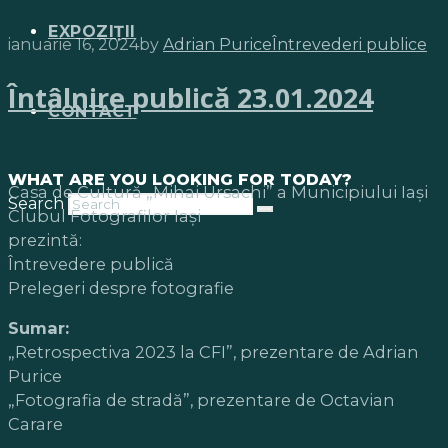
EXPOZIȚII
ianuarie 16, 2024
by
Adrian Purice
Întrevederi publice
Întâlnire publică 23.01.2024
CONTACT
WHAT ARE YOU LOOKING FOR TODAY?
Casa de Cultură „Mihai Ursachi” a Municipiului Iași
Search
Clubul Fotografilor Iași
prezintă:
Întrevedere publică
Prelegeri despre fotografie
Sumar:
„Retrospectiva 2023 la CFI”, prezentare de Adrian
Purice
„Fotografia de stradă”, prezentare de Octavian
Carare