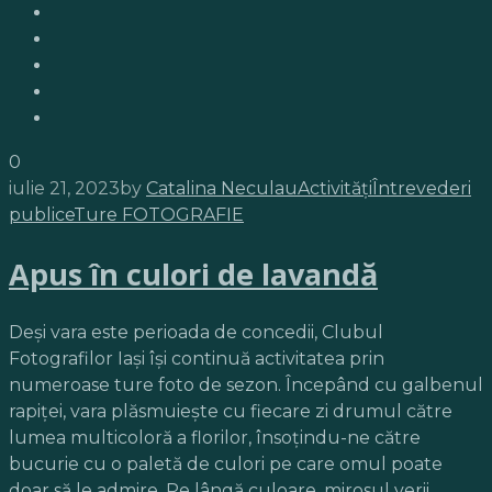
0
iulie 21, 2023
by
Catalina Neculau
Activități
Întrevederi
publice
Ture FOTOGRAFIE
Apus în culori de lavandă
Deși vara este perioada de concedii, Clubul
Fotografilor Iași își continuă activitatea prin
numeroase ture foto de sezon. Începând cu galbenul
rapiței, vara plăsmuiește cu fiecare zi drumul către
lumea multicoloră a florilor, însoțindu-ne către
bucurie cu o paletă de culori pe care omul poate
doar să le admire. Pe lângă culoare, mirosul verii