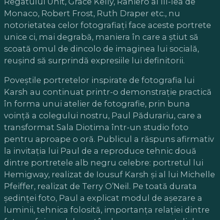
Regatului Unit, Grace Kelly, Raniero al III-lea de
Monaco, Robert Frost, Ruth Draper etc., nu
notorietatea celor fotografiați face aceste portrete
unice ci, mai degrabă, maniera în care a știut să
scoată omul de dincolo de imaginea lui socială,
reușind să surprindă expresiile lui definitorii.
Poveștile portretelor inspirate de fotografia lui
Karsh au continuat printr-o demonstrație practică
în forma unui atelier de fotografie, prin buna
voință a colegului nostru, Paul Pădurariu, care a
transformat Sala Diotima într-un studio foto
pentru aproape o oră. Publicul a răspuns afirmativ
la invitația lui Paul de a reproduce tehnic două
dintre portretele alb negru celebre: portretul lui
Hemigway, realizat de Iousuf Karsh și al lui Michelle
Pfeiffer, realizat de Terry O’Neil. Pe toată durata
ședinței foto, Paul a explicat modul de așezare a
luminii, tehnica folosită, importanța relației dintre