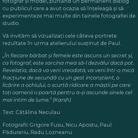
fotograf și model, purtând un permanent dialog
cu publicul care a avut ocazia să înțeleagă și să
experimenteze mai multe din tainele fotografiei de
studio.
Vă invităm să vizualizați cele câteva portrete
rezultate în urma atelierului susținut de Paul.
„În fiecare bărbat și femeie este ascuns un secret și,
ca fotograf, este sarcina mea să-l dezvălui dacă pot.
Revelația, dacă va veni vreodată, va veni într-o mică
fracțiune de secundă cu un gest inconștient, o
licărire a ochiului, o scurtă ridicare a măștii pe care
toți oamenii o poartă pentru a-și ascunde sinele cel
mai intim de lume.” (Karsh)
Text: Cătălina Neculau
Fotografii: Grigore Fusu, Nicu Apostu, Paul
Pădurariu, Radu Lozneanu