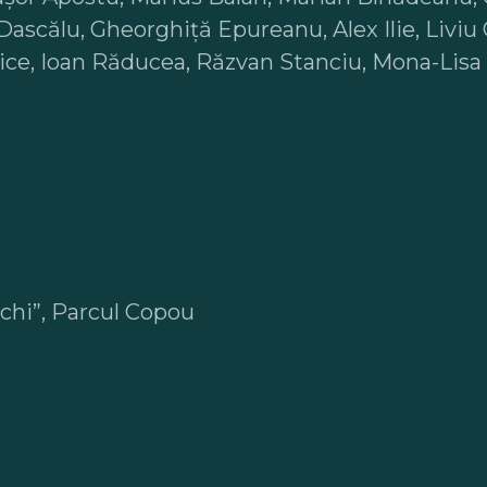
Dascălu, Gheorghiță Epureanu, Alex Ilie, Liviu
ice, Ioan Răducea, Răzvan Stanciu, Mona-Lisa 
achi”, Parcul Copou