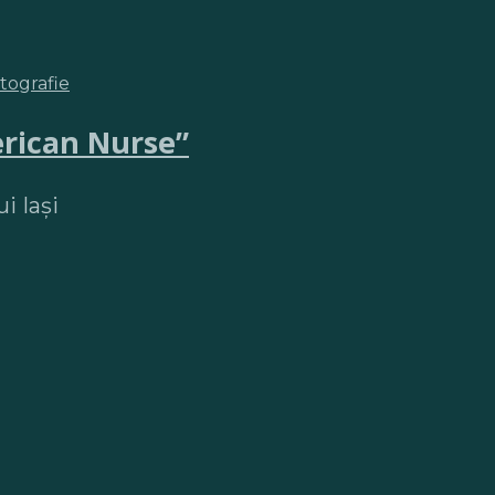
otografie
erican Nurse”
i Iași