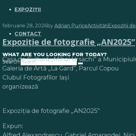
EXPOZIȚII
februarie 28, 2026
by
Adrian Purice
Activități
Expoziții de
CONTACT
Expoziție de fotografie „AN2025”
WHAT ARE YOU LOOKING FOR TODAY?
Casa de Cultură „Mihai Ursachi” a Municipiulu
Search
Galeria de Artă „La Gard”, Parcul Copou
Clubul Fotografilor Iași
organizează
Expoziția de fotografie „AN2025”
Expun:
Alfred Alexandrescu, Gabriel Amarandei, Nicu