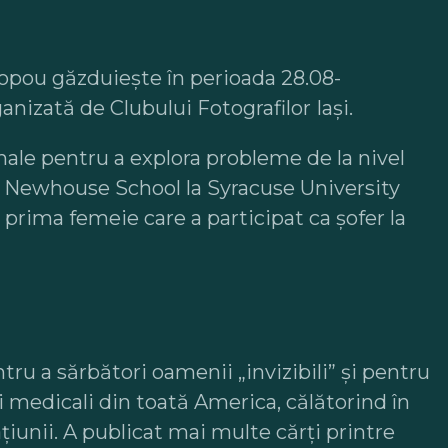
 Copou găzduieşte în perioada 28.08-
nizată de Clubului Fotografilor Iași.
onale pentru a explora probleme de la nivel
S.I. Newhouse School la Syracuse University
 prima femeie care a participat ca șofer la
ntru a sărbători oamenii „invizibili” și pentru
ți medicali din toată America, călătorind în
iunii. A publicat mai multe cărți printre