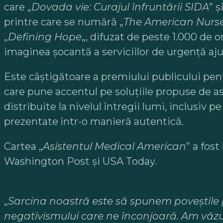
care „
Dovada vie: Curajul înfruntării SIDA
” și
printre care se numără „
The American Nurs
„
Defining Hope
„, difuzat de peste 1.000 de o
imaginea șocantă a serviciilor de urgență ajun
Este câștigătoare a premiului publicului pen
care pune accentul pe soluțiile propuse de as
distribuite la nivelul întregii lumi, inclusi
prezentate într-o manieră autentică.
Cartea „
Asistentul Medical American
” a fos
Washington Post și USA Today.
„
Sarcina noastră este să spunem poveștile pe
negativismului care ne înconjoară. Am văzut