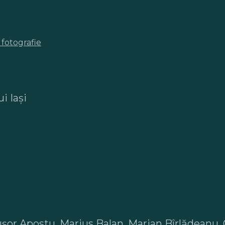
 fotografie
i Iași
șor Apostu, Marius Balan, Marian Bîrlădeanu, 