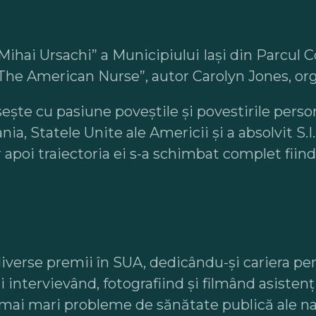
“Mihai Ursachi” a Municipiului Iaşi din Parcul
„The American Nurse”, autor Carolyn Jones, orga
osește cu pasiune poveștile și povestirile pers
ania, Statele Unite ale Americii și a absolvit 
 apoi traiectoria ei s-a schimbat complet fiind
 diverse premii în SUA, dedicându-și cariera pe
ni intervievând, fotografiind și filmând asisten
 mai mari probleme de sănătate publică ale naț