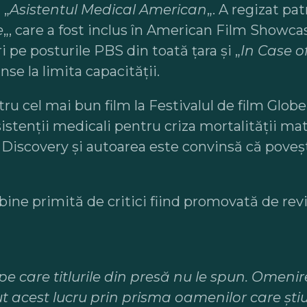
 „
Asistentul Medical American
„. A regizat p
e
„, care a fost inclus în American Film Showc
ri pe posturile PBS din toată țara și „
In Case 
se la limita capacității.
tru cel mai bun film la Festivalul de film Glo
istenții medicali pentru criza mortalității ma
v pe Discovery și autoarea este convinsă că pov
t bine primită de critici fiind promovată de 
 care titlurile din presă nu le spun. Omenire
 acest lucru prin prisma oamenilor care ști