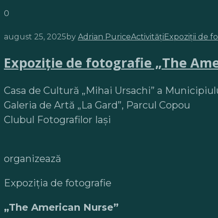
0
august 25, 2025
by
Adrian Purice
Activități
Expoziții de f
Expoziție de fotografie „The Am
Casa de Cultură „Mihai Ursachi” a Municipiulu
Galeria de Artă „La Gard”, Parcul Copou
Clubul Fotografilor Iași
organizează
Expoziția de fotografie
„The American Nurse”