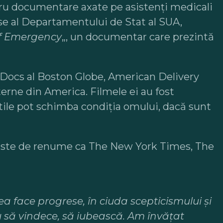
atru documentare axate pe asistenți medicali
ase al Departamentului de Stat al SUA,
of Emergency
„, un documentar care prezintă
beDocs al Boston Globe, American Delivery
terne din America. Filmele ei au fost
eștile pot schimba condiția omului, dacă sunt
reviste de renume ca The New York Times, The
a face progrese, în ciuda scepticismului și
u să vindece, să iubească. Am învățat