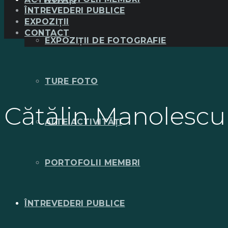
ÎNTREVEDERI PUBLICE
EXPOZIȚII
CONTACT
EXPOZIȚII DE FOTOGRAFIE
TURE FOTO
Cătălin Manolescu 
ALTE ACTIVITĂȚI
PORTOFOLII MEMBRI
ÎNTREVEDERI PUBLICE