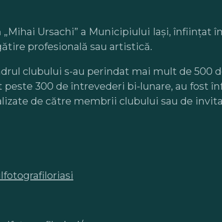
ă „Mihai Ursachi” a Municipiului Iaşi, înfiinţat 
ătire profesională sau artistică.
n cadrul clubului s-au perindat mai mult de 500 
t peste 300 de întrevederi bi-lunare, au fost î
alizate de către membrii clubului sau de invitaț
otografiloriasi