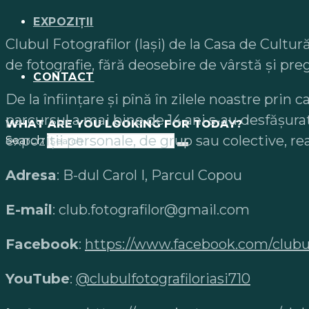
EXPOZIȚII
Clubul Fotografilor (Iaşi) de la Casa de Cultur
de fotografie, fără deosebire de vârstă şi preg
CONTACT
De la înființare și pînă în zilele noastre pri
parcursul a mai bine de 14 ani s-au desfășura
WHAT ARE YOU LOOKING FOR TODAY?
expoziții personale, de grup sau colective, re
Search
Adresa
: B-dul Carol I, Parcul Copou
E-mail
: club.fotografilor@gmail.com
Facebook
:
https://www.facebook.com/clubulf
YouTube
:
@clubulfotografiloriasi710