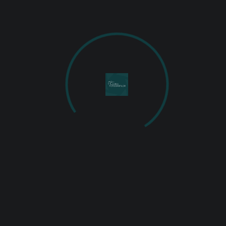
PUBLISHED ON
IANUARIE 28, 2021
IN
EXPOZIȚIA DE FOTOGRAFIE AN 2020
FULL RESOLUTION (1800 × 1200)
Cătălina Neculau – Deltă –
octombrie 2020
Cătălina Neculau – Deltă – octombrie 2020
Back