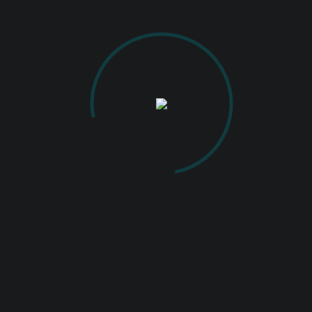
PUBLISHED ON
IANUARIE 28, 2021
IN
EXPOZIȚIA DE FOTOGRAFIE AN 2020
FULL RESOLUTION (1600 × 1200)
Constantin Ciobanu – Iași
Constantin Ciobanu – Iași
Back