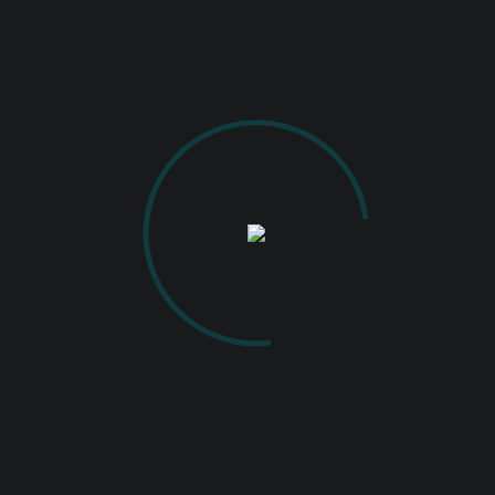
PUBLISHED ON
IANUARIE 28, 2021
IN
EXPOZIȚIA DE FOTOGRAFIE AN 2020
FULL RESOLUTION (1798 × 1200)
Hîngănescu Roxana –
Pădurea de după Grădina
Botanică – 7 septembrie 2020
Hîngănescu Roxana – Pădurea de după
Grădina Botanică – 7 septembrie 2020
Back