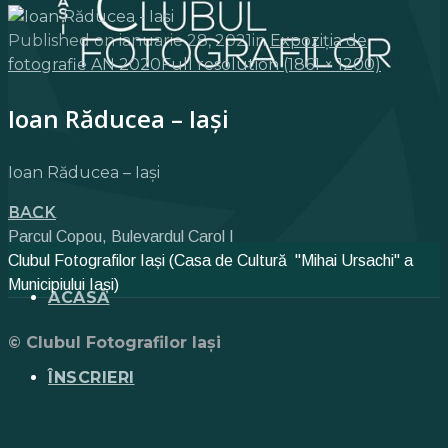
Published on
ianuarie 28, 2021
in
Expoziția de
fotografie AN 2020
Full resolution (1861 × 1200)
Ioan Răducea – Iași
Ioan Răducea – Iași
Back
Parcul Copou, Bulevardul Carol I
Clubul Fotografilor Iași (Casa de Cultură "Mihai Ursachi" a
Municipiului Iași)
ACASĂ
© Clubul Fotografilor Iași
ÎNSCRIERI