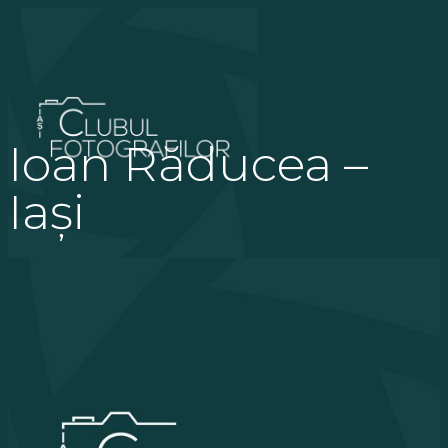
Ioan Răducea –
Iași