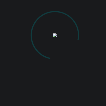
PUBLISHED ON
IANUARIE 28, 2021
IN
EXPOZIȚIA DE FOTOGRAFIE AN 2020
FULL RESOLUTION (1200 × 1800)
Nicu Apostu – Iași 2020
Nicu Apostu – Iași 2020
Back