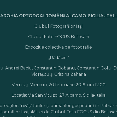
Parohia Ortodoxă Română Alcamo-Sicilia-Itali
Clubul Fotografilor Iaşi
Clubul Foto FOCUS Botoşani
Expoziţie colectivă de fotografie
„Rădăcini”
postu, Andrei Baciu, Constantin Ciobanu, Constantin Ciofu, 
Vidraşcu şi Cristina Zaharia
Vernisaj: Miercuri, 20 februarie 2019, ora 12:00
Locaţia: Via San Vituzo, 27 Alcamo, Sicilia-Italia
reoților, învățătorilor și primarilor gospodari) în Patri
ografilor Iaşi, alături de Clubul Foto FOCUS din Botoşani