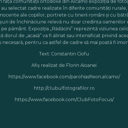
n faţa comunităţii ortodoxe din Alcamo expoziţia de fotog
i au selectat cadre realizate în diferite comunităţi rur
ocente ale copiilor, portrete cu tinerii români şi cu bătrân
uri de închinăciune relevă nu doar credinţa oamenilor ci şi
e pământ. Expoziţia „Rădăcini” reprezintă viziunea celor
dorul de „acasă” va fi alinat sau intensificat privind acea
s necesară, pentru ca astfel de cadre să mai poată fi imort
Text: Constantin Ciofu
Afiş realizat de Florin Aioanei
https://www.facebook.com/parohiasfleon.alcamo/
http://clubulfotografilor.ro
https://www.facebook.com/ClubFotoFocus/