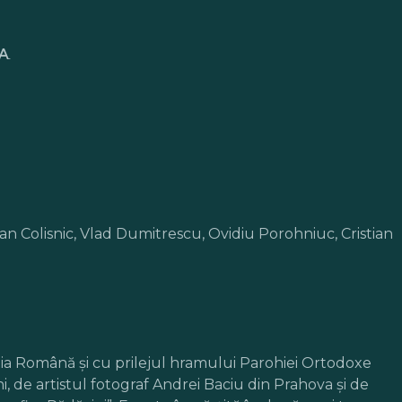
a
Dan Colisnic, Vlad Dumitrescu, Ovidiu Porohniuc, Cristian
arhia Română şi cu prilejul hramului Parohiei Ortodoxe
, de artistul fotograf Andrei Baciu din Prahova şi de