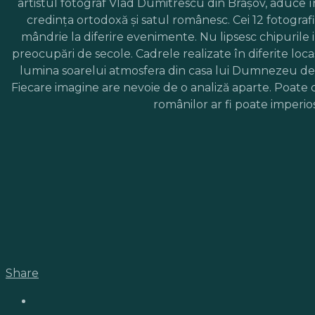
artistul fotograf Vlad Dumitrescu din Braşov, aduce î
credinţa ortodoxă şi satul românesc. Cei 12 fotograf
mândrie la diferire evenimente. Nu lipsesc chipurile in
preocupări de secole. Cadrele realizate în diferite locaş
lumina soarelui atmosfera din casa lui Dumnezeu de p
Fiecare imagine are nevoie de o analiză aparte. Poate că 
românilor ar fi poate imperio
Share