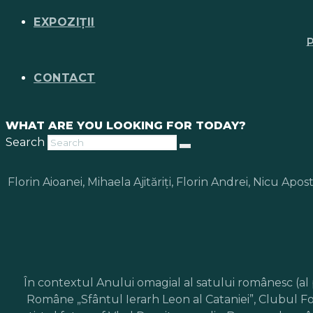
EXPOZIȚII
CONTACT
WHAT ARE YOU LOOKING FOR TODAY?
Search
Florin Aioanei, Mihaela Ajităriţi, Florin Andrei, Nicu A
În contextul Anului omagial al satului românesc (al p
Române „Sfântul Ierarh Leon al Cataniei”, Clubul Fot