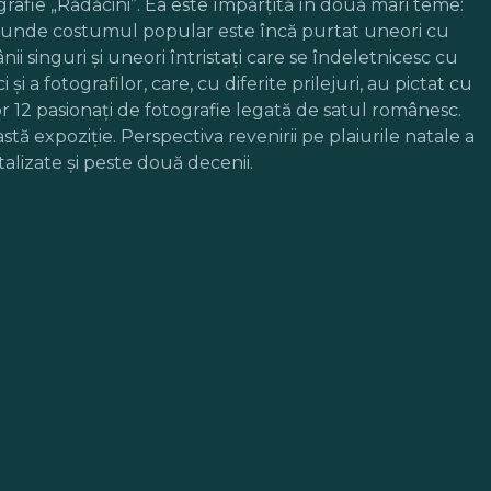
rafie „Rădăcini”. Ea este împărţită în două mari teme:
ale, unde costumul popular este încă purtat uneori cu
ii singuri şi uneori întristaţi care se îndeletnicesc cu
 a fotografilor, care, cu diferite prilejuri, au pictat cu
 12 pasionaţi de fotografie legată de satul românesc.
stă expoziţie. Perspectiva revenirii pe plaiurile natale a
alizate şi peste două decenii.