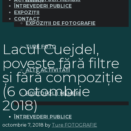
ÎNTREVEDERI PUBLICE
EXPOZIȚII
CONTACT
EXPOZIȚII DE FOTOGRAFIE
Lacul Cuejdel,
TURE FOTO
poveste fără filtre
ALTE ACTIVITĂȚI
şi fără compoziţie
(6 octombrie
PORTOFOLII MEMBRI
2018)
ÎNTREVEDERI PUBLICE
octombrie 7, 2018
by
Ture FOTOGRAFIE