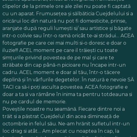
clipelor de la primele ore ale zilei nu poate fi captată
cu un aparat. Frumuseţea şi sălbăticia Cuejdelului si a
oricărui loc din natură nu pot fi domesticite, prinse,
aranjate după reguli lumeşti si/ sau artistice şi băgate
intr-o colivie sau într-o ramă oricât te-ai strădui… ACEA
fotografie pe care cei mai multi si-o doresc e doar o
iluzie!!! ACEL moment pe care il trăieşti cu toate
simţurile privind povestea de pe mal şi care te
străbate din cap până-n picioare nu încape intr-un
cadru. ACEL moment e doar al tău, într-o tăcere
deplină și în vârfurile degetelor. În natură e nevoie SĂ
TACI ca să-i poţi asculta povestea. ACEA fotografie e
doar a ta si va rămâne în inima ta pentru totdeauna si
nu pe cardul de memorie.
Poveştile noastre nu seamănă. Fiecare dintre noi a
trăit si a păstrat Cuejdelul din acea dimineaţă de
octombrie in felul său. Ne-am hrănit sufletul intr-un
loc drag si atât… Am plecat cu noaptea în cap, la