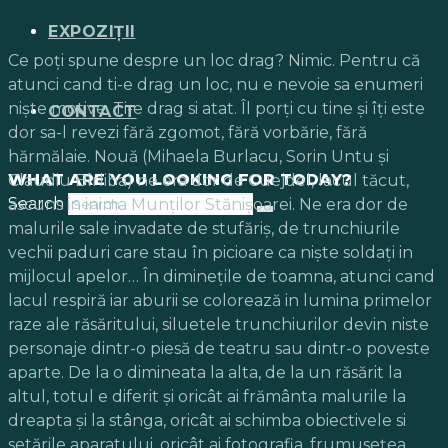
EXPOZIȚII
Ce poţi spune despre un loc drag? Nimic. Pentru că
atunci cand ti-e drag un loc, nu e nevoie sa enumeri
nişte motive. Ti-e drag si atat. Îl porţi cu tine şi îţi este
CONTACT
dor sa-l revezi fără zgomot, fără vorbărie, fără
hărmălaie. Nouă (Mihaela Burlacu, Sorin Untu şi
WHAT ARE YOU LOOKING FOR TODAY?
Claudiu Bîrliba) ne era dor de Cuejdel, lacul tăcut,
Search
ascuns in inima Munţilor Stănişoarei. Ne era dor de
malurile sale invadate de stufăriş, de trunchiurile
vechii paduri care stau în picioare ca nişte soldaţi in
mijlocul apelor… În dimineţile de toamna, atunci cand
lacul respiră iar aburii se colorează in lumina primelor
raze ale răsăritului, siluetele trunchiurilor devin niste
personaje dintr-o piesă de teatru sau dintr-o poveste
aparte. De la o dimineata la alta, de la un răsărit la
altul, totul e diferit şi oricât ai frământa malurile la
dreapta şi la stânga, oricât ai schimba obiectivele si
setările aparatului, oricât ai fotografia, frumuseţea