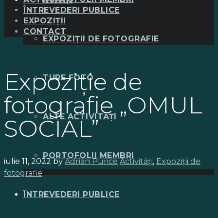
ÎNTREVEDERI PUBLICE
EXPOZIȚII
CONTACT
EXPOZIȚII DE FOTOGRAFIE
Expoziție de
TURE FOTO
fotografie „OMUL
ALTE ACTIVITĂȚI
SOCIAL”
PORTOFOLII MEMBRI
iulie 11, 2022
by
Adrian Purice
Activități
,
Expoziții de
fotografie
ÎNTREVEDERI PUBLICE