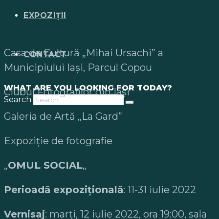
EXPOZIȚII
Casa de Cultură „Mihai Ursachi” a
CONTACT
Municipiului Iași, Parcul Copou
WHAT ARE YOU LOOKING FOR TODAY?
Clubul Fotografilor din Iași
Search
Galeria de Artă „La Gard”
Expoziție de fotografie
„
OMUL SOCIAL
„
Perioadă expozițională
: 11-31 iulie 2022
Vernisaj
: marți, 12 iulie 2022, ora 19:00, sala