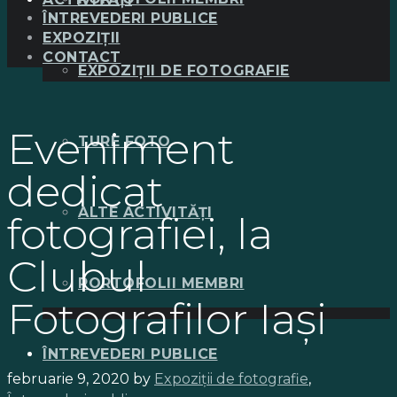
ÎNTREVEDERI PUBLICE
EXPOZIȚII
CONTACT
EXPOZIȚII DE FOTOGRAFIE
Eveniment
TURE FOTO
dedicat
ALTE ACTIVITĂȚI
fotografiei, la
Clubul
PORTOFOLII MEMBRI
Fotografilor Iaşi
ÎNTREVEDERI PUBLICE
februarie 9, 2020
by
Expoziții de fotografie
,