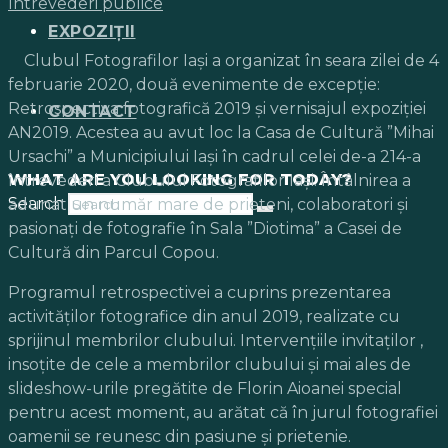
Întrevederi publice
EXPOZIȚII
Clubul Fotografilor Iași a organizat în seara zilei de 4
februarie 2020, două evenimente de excepție:
Retrospectiva fotografică 2019 și vernisajul expoziției
CONTACT
AN2019. Acestea au avut loc la Casa de Cultură ”Mihai
Ursachi” a Municipiului Iași în cadrul celei de-a 214-a
WHAT ARE YOU LOOKING FOR TODAY?
întrevederi a Clubului Fotografilor Iași. Întâlnirea a
Search
adunat un număr mare de prieteni, colaboratori și
pasionați de fotografie în Sala ”Diotima” a Casei de
Cultură din Parcul Copou.
Programul retrospectivei a cuprins prezentarea
activităților fotografice din anul 2019, realizate cu
sprijinul membrilor clubului. Intervențiile invitaților ,
insoțite de cele a membrilor clubului și mai ales de
slideshow-urile pregătite de Florin Aioanei special
pentru acest moment, au arătat că în jurul fotografiei
oamenii se reunesc din pasiune și prietenie.