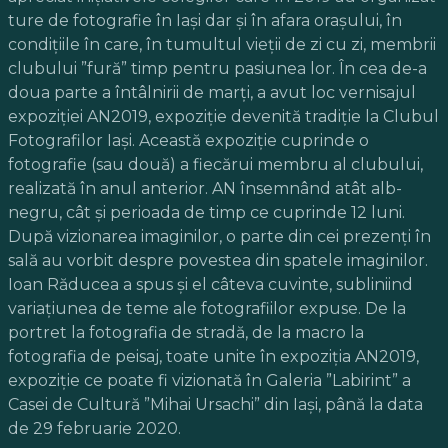
ture de fotografie în Iași dar și în afara orașului, în
condițiile în care, în tumultul vieții de zi cu zi, membrii
clubului ”fură” timp pentru pasiunea lor. În cea de-a
doua parte a întâlnirii de marți, a avut loc vernisajul
expoziției AN2019, expoziție devenită tradiție la Clubul
Fotografilor Iași. Această expoziție cuprinde o
fotografie (sau două) a fiecărui membru al clubului,
realizată în anul anterior. AN însemnând atât alb-
negru, cât și perioada de timp ce cuprinde 12 luni.
După vizionarea imaginilor, o parte din cei prezenți în
sală au vorbit despre povestea din spatele imaginilor.
Ioan Răducea a spus și el câteva cuvinte, subliniind
variațiunea de teme ale fotografiilor expuse. De la
portret la fotografia de stradă, de la macro la
fotografia de peisaj, toate unite în expoziția AN2019,
expoziție ce poate fi vizionată în Galeria ”Labirint” a
Casei de Cultură ”Mihai Ursachi” din Iași, până la data
de 29 februarie 2020.