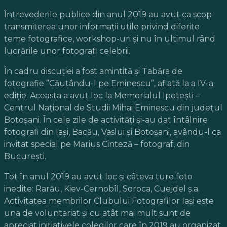
Întrevederile publice din anul 2019 au avut ca scop
transmiterea unor informații utile privind diferite
teme fotografice, workshop-uri și nu în ultimul rând
lucrările unor fotografi celebrii.
În cadru discuției a fost amintită și Tabăra de
fotografie ”Căutându-l pe Eminescu”, aflată la a IV-a
ediție. Aceasta a avut loc la Memorialul Ipotești –
Centrul Național de Studii Mihai Eminescu din județul
Botoșani. În cele zile de activități și-au dat întâlnire
fotografi din Iași, Bacău, Vaslui și Botoșani, avându-l ca
invitat special pe Marius Cinteză – fotograf, din
București.
Tot în anul 2019 au avut loc și câteva ture foto
inedite: Rarău, Kiev-Cernobîl, Soroca, Cuejdel ș.a.
Activitatea membrilor Clubului Fotografilor Iași este
una de voluntariat și cu atât mai mult sunt de
apreciat inițiativele colegilor care în 2019 au organizat