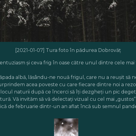
[2021-01-07] Tura foto în pădurea Dobrovăț
 entuziasm și ceva frig în oase către unul dintre cele mai
 zăpada albă, lăsându-ne nouă frigul, care nu a reușit s
urprindem acea poveste cu care fiecare dintre noi a rezo
ocul naturii după ce încerci să îți dezgheți un pic degete
natură. Vă invităm să vă delectați vizual cu cel mai „gusto
ică de februarie dintr-un an aflat încă sub semnul pand