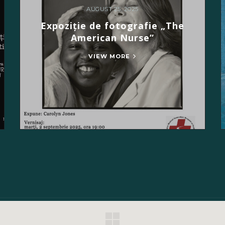
AUGUST 25, 2025
Expoziție de fotografie „The
American Nurse”
VIEW MORE