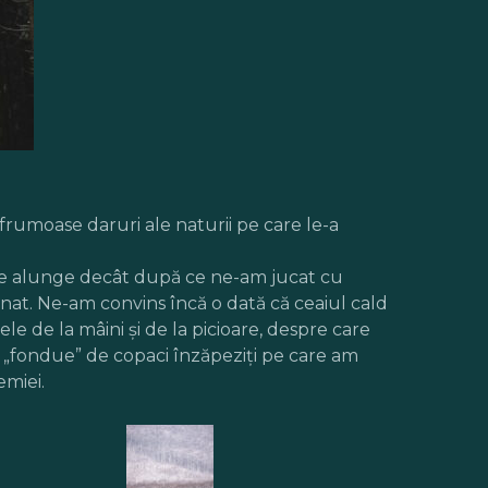
 frumoase daruri ale naturii pe care le-a
ă ne alunge decât după ce ne-am jucat cu
nat. Ne-am convins încă o dată că ceaiul cald
le de la mâini și de la picioare, despre care
s” „fondue” de copaci înzăpeziți pe care am
emiei.