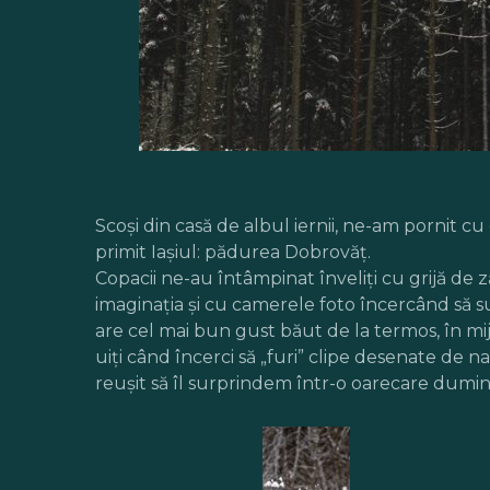
Scoși din casă de albul iernii, ne-am pornit cu
primit Iașiul: pădurea Dobrovăț.
Copacii ne-au întâmpinat înveliți cu grijă de
imaginația și cu camerele foto încercând să s
are cel mai bun gust băut de la termos, în mijl
uiți când încerci să „furi” clipe desenate de 
reușit să îl surprindem într-o oarecare dumin