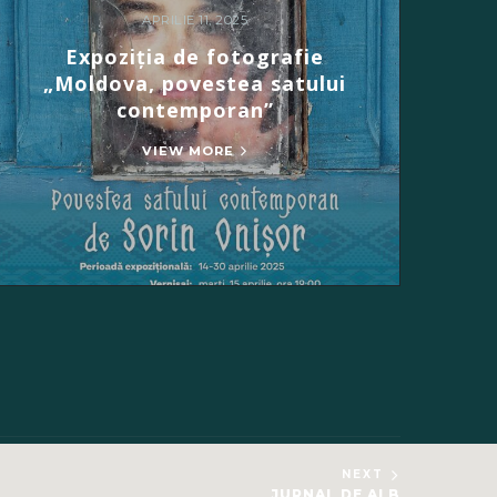
APRILIE 11, 2025
Expoziția de fotografie
„Moldova, povestea satului
contemporan”
VIEW MORE
NEXT