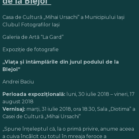
de la Blejoi”
Casa de Cultură „Mihai Ursachi” a Municipiului Iași
Clubul Fotografilor Iași
Galeria de Artă “La Gard”
Expoziţie de fotografie
„Viața și întâmplările din jurul podului de la
Blejoi”
Andrei Baciu
Perioada expoziţională:
luni, 30 iulie 2018 – vineri, 17
august 2018
Vernisaj:
marţi, 31 iulie 2018, ora 18:30, Sala „Diotima” a
Casei de Cultură „Mihai Ursachi”
„Spune înțeleptul că, la o primă privire, anume aceea
a cuiva încâlcit cu totul în mreaja feroce a