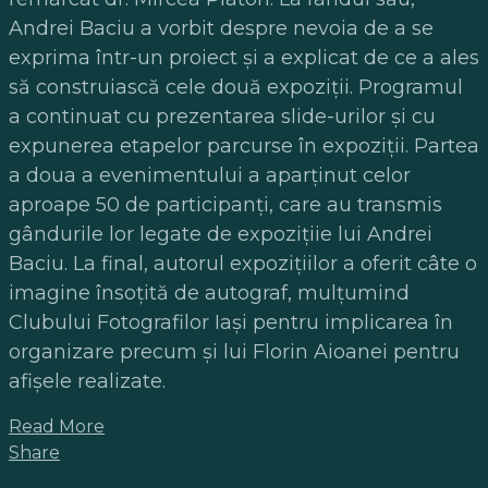
Andrei Baciu a vorbit despre nevoia de a se
exprima într-un proiect şi a explicat de ce a ales
să construiască
cele dou
ă expoziţii. Programul
a continuat cu prezentarea slide-urilor şi cu
expunerea etapelor parcurse în expoziţii. Partea
a doua a evenimentului a aparţinut celor
aproape 50 de participanţi, care au transmis
gândurile lor legate de expoziţiie lui Andrei
Baciu. La final, autorul expoziţiilor a oferit câte o
imagine însoţită de autograf, mulţumind
Clubului Fotografilor Iaşi pentru implicarea în
organizare precum şi lui Florin Aioanei pentru
afişele realizate.
Read More
Share