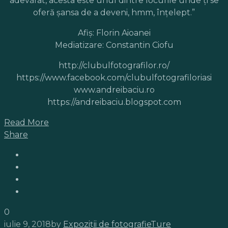
adevărat, acesta este unul dintre locurile unde ţi se
oferă şansa de a deveni, hmm, înţelept.”
Afiș: Florin Aioanei
Mediatizare: Constantin Ciofu
http://clubulfotografilor.ro/
https://www.facebook.com/clubulfotografiloriasi
www.andreibaciu.ro
https://andreibaciu.blogspot.com
Read More
Share
0
iulie 9, 2018
by
Expoziții de fotografie
Ture