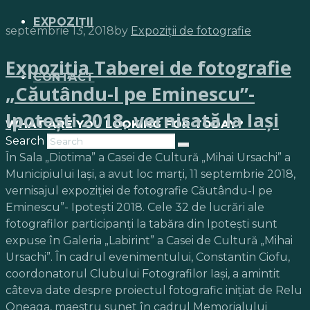
EXPOZIȚII
septembrie 13, 2018
by
Expoziții de fotografie
Expoziţia Taberei de fotografie
CONTACT
„Căutându-l pe Eminescu”-
Ipoteşti 2018, vernisată la Iaşi
WHAT ARE YOU LOOKING FOR TODAY?
Search
În Sala „Diotima” a Casei de Cultură „Mihai Ursachi” a
Municipiului Iași, a avut loc marţi, 11 septembrie 2018,
vernisajul expoziţiei de fotografie Căutându-l pe
Eminescu”- Ipoteşti 2018. Cele 32 de lucrări ale
fotografilor participanţi la tabăra din Ipoteşti sunt
expuse în Galeria „Labirint” a Casei de Cultură „Mihai
Ursachi”. În cadrul evenimentului, Constantin Ciofu,
coordonatorul Clubului Fotografilor Iaşi, a amintit
câteva date despre proiectul fotografic iniţiat de Relu
Oneaga, maestru sunet în cadrul Memorialului