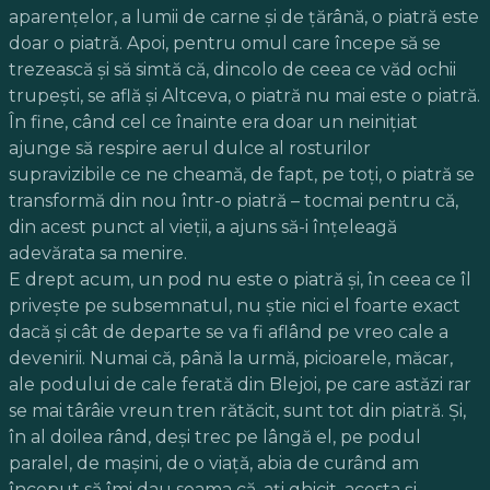
aparențelor, a lumii de carne și de țărână, o piatră este
doar o piatră. Apoi, pentru omul care începe să se
trezească și să simtă că, dincolo de ceea ce văd ochii
trupești, se află și Altceva, o piatră nu mai este o piatră.
În fine, când cel ce înainte era doar un neinițiat
ajunge să respire aerul dulce al rosturilor
supravizibile ce ne cheamă, de fapt, pe toți, o piatră se
transformă din nou într-o piatră – tocmai pentru că,
din acest punct al vieții, a ajuns să-i înțeleagă
adevărata sa menire.
E drept acum, un pod nu este o piatră și, în ceea ce îl
privește pe subsemnatul, nu știe nici el foarte exact
dacă și cât de departe se va fi aflând pe vreo cale a
devenirii. Numai că, până la urmă, picioarele, măcar,
ale podului de cale ferată din Blejoi, pe care astăzi rar
se mai târâie vreun tren rătăcit, sunt tot din piatră. Și,
în al doilea rând, deși trec pe lângă el, pe podul
paralel, de mașini, de o viață, abia de curând am
început să îmi dau seama că, ați ghicit, acesta și