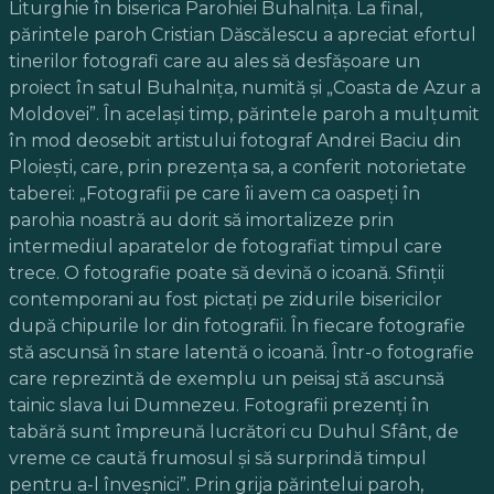
Liturghie în biserica Parohiei Buhalniţa. La final,
părintele paroh Cristian Dăscălescu a apreciat efortul
tinerilor fotografi care au ales să desfăşoare un
proiect în satul Buhalniţa, numită şi „Coasta de Azur a
Moldovei”. În acelaşi timp, părintele paroh a mulţumit
în mod deosebit artistului fotograf Andrei Baciu din
Ploieşti, care, prin prezenţa sa, a conferit notorietate
taberei: „Fotografii pe care îi avem ca oaspeţi în
parohia noastră au dorit să imortalizeze prin
intermediul aparatelor de fotografiat timpul care
trece. O fotografie poate să devină o icoană. Sfinţii
contemporani au fost pictaţi pe zidurile bisericilor
după chipurile lor din fotografii. În fiecare fotografie
stă ascunsă în stare latentă o icoană. Într-o fotografie
care reprezintă de exemplu un peisaj stă ascunsă
tainic slava lui Dumnezeu. Fotografii prezenţi în
tabără sunt împreună lucrători cu Duhul Sfânt, de
vreme ce caută frumosul şi să surprindă timpul
pentru a-l înveşnici”. Prin grija părintelui paroh,