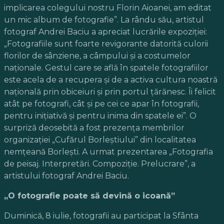
implicarea colegului nostru Florin Aioanei, am editat
un mic album de fotografie”. La rându său, artistul
fotograf Andrei Baciu a apreciat lucrările expoziţiei:
„Fotografiile sunt foarte revigorante datorită culorii
florilor de sânziene, a câmpului şi a costumelor
naţionale. Gestul care se află în spatele fotografiilor
este acela de a recupera şi de a activa cultura noastră
naţională prin obiceiuri şi prin portul ţărănesc. Îi felicit
atât pe fotografi, cât şi pe cei ce apar în fotografii,
pentru iniţiativă şi pentru inima din spatele ei”. O
surpriză deosebită a fost prezenţa membrilor
organizaţiei „Cufărul Borleştiului” din localitatea
nemţeană Borleşti. A urmat prezentarea „Fotografia
de peisaj. Interpretări. Compoziţie. Prelucrare”, a
artistului fotograf Andrei Baciu.
„O fotografie poate să devină o icoană”
Duminică, 8 iulie, fotografii au participat la Sfânta