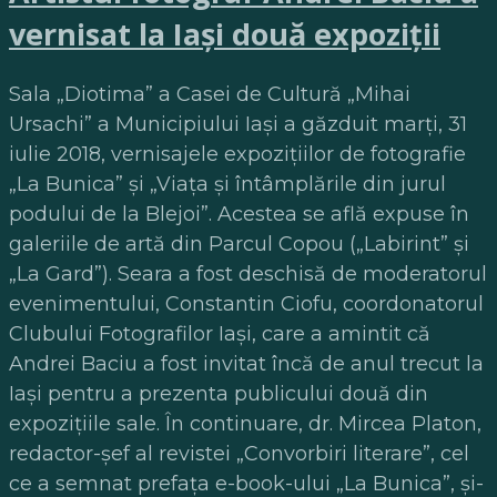
vernisat la Iaşi două expoziţii
Sala „Diotima” a Casei de Cultură „Mihai
Ursachi” a Municipiului Iaşi a găzduit marţi, 31
iulie 2018, vernisajele expoziţiilor de fotografie
„La Bunica” şi „Viaţa şi întâmplările din jurul
podului de la Blejoi”. Acestea se află expuse în
galeriile de artă din Parcul Copou („Labirint” şi
„La Gard”). Seara a fost deschisă de moderatorul
evenimentului, Constantin Ciofu, coordonatorul
Clubului Fotografilor Iaşi, care a amintit că
Andrei Baciu a fost invitat încă de anul trecut la
Iaşi pentru a prezenta publicului două din
expoziţiile sale. În continuare, dr. Mircea Platon,
redactor-şef al revistei „Convorbiri literare”, cel
ce a semnat prefaţa e-book-ului „La Bunica”, şi-