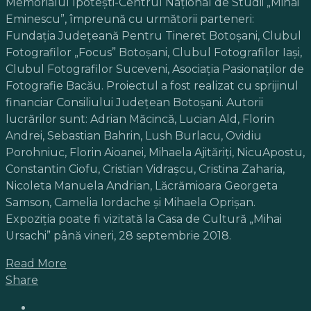
Memorialul Ipotești-Centrul Național de Studii „Mihai
Eminescu”, împreună cu următorii parteneri:
Fundația Județeană Pentru Tineret Botoșani, Clubul
Fotografilor „Focus” Botoșani, Clubul Fotografilor Iaşi,
Clubul Fotografilor Suceveni, Asociația Pasionaților de
Fotografie Bacău. Proiectul a fost realizat cu sprijinul
financiar Consiliului Judeţean Botoşani. Autorii
lucrărilor sunt: Adrian Măcincă, Lucian Ald, Florin
Andrei, Sebastian Bahrin, Lush Burlacu, Ovidiu
Porohniuc, Florin Aioanei, Mihaela Ajităriți, NicuApostu,
Constantin Ciofu, Cristian Vidrașcu, Cristina Zaharia,
Nicoleta Manuela Andrian, Lăcrămioara Georgeta
Samson, Camelia Iordache şi Mihaela Oprișan.
Expoziţia poate fi vizitată la Casa de Cultură „Mihai
Ursachi” până vineri, 28 septembrie 2018.
Read More
Share