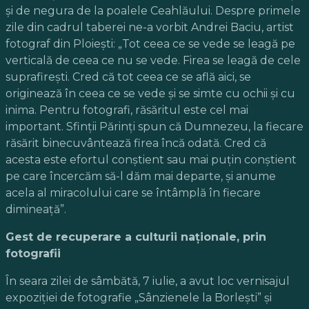
şi de negura de la poalele Ceahlăului. Despre primele
zile din cadrul taberei ne-a vorbit Andrei Baciu, artist
fotograf din Ploieşti: „Tot ceea ce se vede se leagă pe
verticală de ceea ce nu se vede. Firea se leagă de cele
suprafireşti. Cred că tot ceea ce se află aici, se
originează în ceea ce se vede şi se simte cu ochii şi cu
inima. Pentru fotografi, răsăritul este cel mai
important. Sfinţii Părinţi spun că Dumnezeu, la fiecare
răsărit binecuvântează firea încă odată. Cred că
acesta este efortul conştient sau mai puţin conştient
pe care încercăm să-l dăm mai departe, şi anume
acela al miracolului care se întâmplă în fiecare
dimineaţă”.
Gest de recuperare a culturii naţionale, prin
fotografii
În seara zilei de sâmbătă, 7 iulie, a avut loc vernisajul
expoziţiei de fotografie „Sânzienele la Borleşti” şi