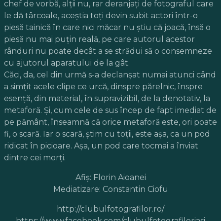
chef de vorbă, alții nu, rar deranjați de fotograful care
le dă târcoale, aceștia toți devin subit actori într-o
piesă tainică în care nici măcar nu știu că joacă, însă o
piesă nu mai puțin reală, pe care autorul acestor
rânduri nu poate decât a se strădui să o consemneze
cu ajutorul aparatului de la gât.
Căci, da, cel din urmă s-a declanșat numai atunci când
a simțit acele clipe ce urcă, dinspre părelnic, înspre
esență, din material, în supravizibil, de la denotativ, la
metaforă. Și, cum cele de sus încep de fapt imediat de
pe pământ, înseamnă că orice metaforă este, ori poate
fi, o scară. Iar o scară, știm cu toții, este așa, ca un pod
ridicat în picioare. Așa, un pod care tocmai a înviat
dintre cei morți.
Afiș: Florin Aioanei
Mediatizare: Constantin Ciofu
http://clubulfotografilor.ro/
https://www.facebook.com/clubulfotografiloriasi