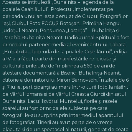
Aceasta se intituleză „Buhalniţa – legenda de la
poalele Ceahlăului”. Proiectul, implementat pe
perioada unui an, este derulat de Clubul Fotografilor
Iaşi, Clubul Foto FOCUS Botoşani, Primăria Hangu,
judeţul Neamţ, Pensiunea „Lostriţa” – Buhalniţa şi
Parohia Buhalniţa-Neamţ. Radio Jurnal Spiritual a fost
principalul partener media al evenimentului. Tabăra
„Buhalniţa – legenda de la poalele Ceahlăului”, ediţia
a IV-a, a făcut parte din manifestările religioase şi
culturale prilejuite de împlinirea a 560 de ani de
atestare documentară a Bisericii Buhalniţa-Neamţ,
ctitorie a domnitorului Miron Barnovschi. În zilele de 6
şi 7 iulie, participanţii au mers într-o tură foto la răsărit
pe Vârful Izmana şi pe Vârful Creasta Giurcii din satul
Buhalniţa. Lacul Izvorul Muntelui, florile şi razele
soarelui au fost principalele subiecte pe care
fotografii le-au surprins prin intermediul aparatului
de fotografiat. Tinerii au avut parte de o vreme
plăcută şi de un spectacol al naturii, generat de ceaţa