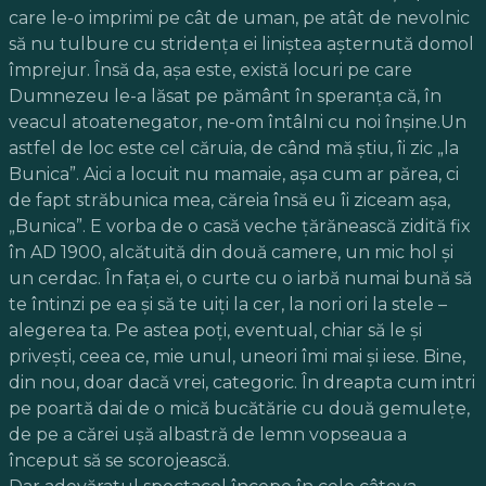
care le-o imprimi pe cât de uman, pe atât de nevolnic
să nu tulbure cu stridenţa ei liniştea aşternută domol
împrejur. Însă da, aşa este, există locuri pe care
Dumnezeu le-a lăsat pe pământ în speranţa că, în
veacul atoatenegator, ne-om întâlni cu noi înşine.Un
astfel de loc este cel căruia, de când mă ştiu, îi zic „la
Bunica”. Aici a locuit nu mamaie, aşa cum ar părea, ci
de fapt străbunica mea, căreia însă eu îi ziceam aşa,
„Bunica”. E vorba de o casă veche ţărănească zidită fix
în AD 1900, alcătuită din două camere, un mic hol şi
un cerdac. În faţa ei, o curte cu o iarbă numai bună să
te întinzi pe ea şi să te uiţi la cer, la nori ori la stele –
alegerea ta. Pe astea poţi, eventual, chiar să le şi
priveşti, ceea ce, mie unul, uneori îmi mai şi iese. Bine,
din nou, doar dacă vrei, categoric. În dreapta cum intri
pe poartă dai de o mică bucătărie cu două gemuleţe,
de pe a cărei uşă albastră de lemn vopseaua a
început să se scorojească.