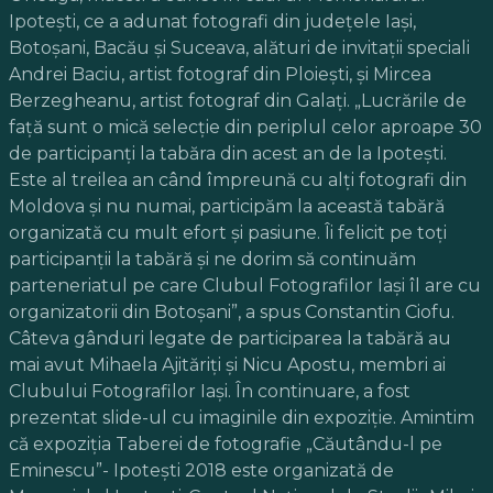
Ipoteşti, ce a adunat fotografi din judeţele Iaşi,
Botoşani, Bacău şi Suceava, alături de invitaţii speciali
Andrei Baciu, artist fotograf din Ploieşti, şi Mircea
Berzegheanu, artist fotograf din Galaţi. „Lucrările de
faţă sunt o mică selecţie din periplul celor aproape 30
de participanţi la tabăra din acest an de la Ipoteşti.
Este al treilea an când împreună cu alţi fotografi din
Moldova şi nu numai, participăm la această tabără
organizată cu mult efort şi pasiune. Îi felicit pe toţi
participanţii la tabără şi ne dorim să continuăm
parteneriatul pe care Clubul Fotografilor Iaşi îl are cu
organizatorii din Botoşani”, a spus Constantin Ciofu.
Câteva gânduri legate de participarea la tabără au
mai avut Mihaela Ajităriţi şi Nicu Apostu, membri ai
Clubului Fotografilor Iaşi. În continuare, a fost
prezentat slide-ul cu imaginile din expoziţie. Amintim
că expoziţia Taberei de fotografie „Căutându-l pe
Eminescu”- Ipoteşti 2018 este organizată de