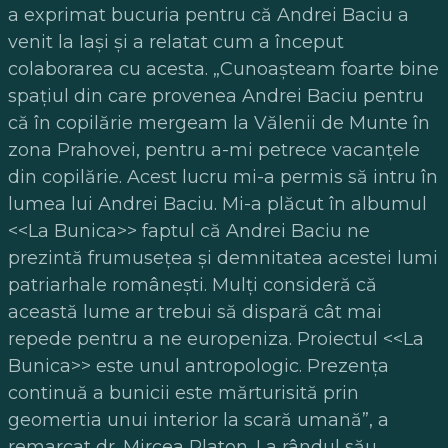
a exprimat bucuria pentru că Andrei Baciu a
venit la Iaşi şi a relatat cum a început
colaborarea cu acesta. „Cunoaşteam foarte bine
spaţiul din care provenea Andrei Baciu pentru
că în copilărie mergeam la Vălenii de Munte în
zona Prahovei, pentru a-mi petrece vacanţele
din copilărie. Acest lucru mi-a permis să intru în
lumea lui Andrei Baciu. Mi-a plăcut în albumul
<<
La Bunica
>>
faptul că Andrei Baciu ne
prezintă frumuseţea şi demnitatea acestei lumi
patriarhale româneşti. Mulţi consideră că
această lume ar trebui să dispară cât mai
repede pentru a ne europeniza. Proiectul
<<
La
Bunica
>>
este unul antropologic. Prezenţa
continuă a bunicii este mărturisită prin
geomertia unui interior la scară umană”, a
remarcat dr. Mircea Platon. La rându
l
său,