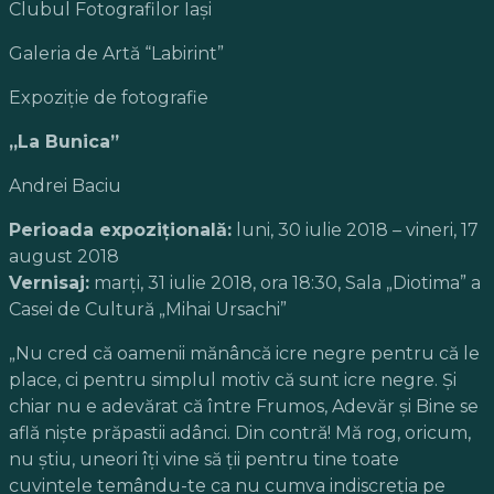
Clubul Fotografilor Iași
Galeria de Artă “Labirint”
Expoziţie de fotografie
„La Bunica”
Andrei Baciu
Perioada expoziţională:
luni, 30 iulie 2018 – vineri, 17
august 2018
Vernisaj:
marţi, 31 iulie 2018, ora 18:30, Sala „Diotima” a
Casei de Cultură „Mihai Ursachi”
„Nu cred că oamenii mănâncă icre negre pentru că le
place, ci pentru simplul motiv că sunt icre negre. Şi
chiar nu e adevărat că între Frumos, Adevăr şi Bine se
află nişte prăpastii adânci. Din contră! Mă rog, oricum,
nu ştiu, uneori îţi vine să ţii pentru tine toate
cuvintele temându-te ca nu cumva indiscreţia pe