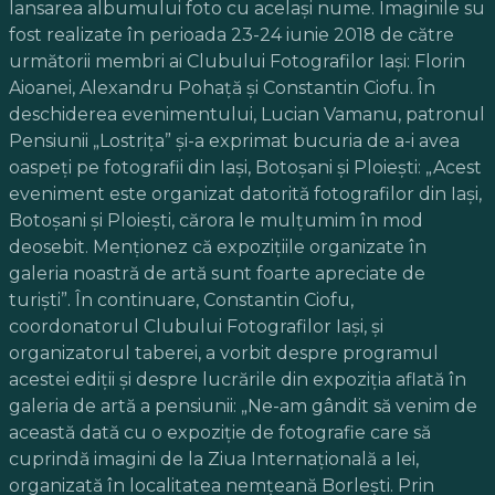
lansarea albumului foto cu acelaşi nume. Imaginile su
fost realizate în perioada 23-24 iunie 2018 de către
următorii membri ai Clubului Fotografilor Iaşi: Florin
Aioanei, Alexandru Pohaţă şi Constantin Ciofu. În
deschiderea evenimentului, Lucian Vamanu, patronul
Pensiunii „Lostriţa” şi-a exprimat bucuria de a-i avea
oaspeţi pe fotografii din Iaşi, Botoşani şi Ploieşti: „Acest
eveniment este organizat datorită fotografilor din Iaşi,
Botoşani şi Ploieşti, cărora le mulţumim în mod
deosebit. Menţionez că expoziţiile organizate în
galeria noastră de artă sunt foarte apreciate de
turişti”. În continuare, Constantin Ciofu,
coordonatorul Clubului Fotografilor Iaşi, şi
organizatorul taberei, a vorbit despre programul
acestei ediţii şi despre lucrările din expoziţia aflată în
galeria de artă a pensiunii: „Ne-am gândit să venim de
această dată cu o expoziţie de fotografie care să
cuprindă imagini de la Ziua Internaţională a Iei,
organizată în localitatea nemţeană Borleşti. Prin