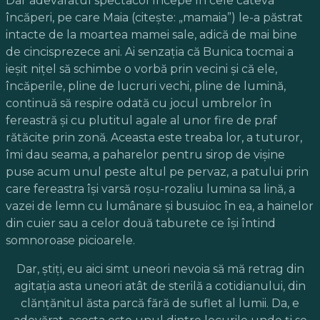
Dar adevăratul spectacol începe în cele câteva
încăperi, pe care Maia (citeşte: „mamaia”) le-a păstrat
intacte de la moartea mamei sale, adică de mai bine
de cincisprezece ani. Ai senzaţia că Bunica tocmai a
ieşit niţel să schimbe o vorbă prin vecini şi că ele,
încăperile, pline de lucruri vechi, pline de lumină,
continuă să respire odată cu jocul umbrelor în
fereastră şi cu plutitul agale al unor fire de praf
rătăcite prin zonă. Aceasta este treaba lor, a tuturor,
îmi dau seama, a paharelor pentru sirop de vişine
puse acum unul peste altul pe pervaz, a patului prin
care fereastra îşi varsă roşu-rozaliu lumina sa lină, a
vazei de lemn cu lumânare şi busuioc în ea, a hainelor
din cuier sau a celor două taburete ce îşi întind
somnoroase picioarele.
Dar, ştiţi, eu aici simt uneori nevoia să mă retrag din
agitaţia asta uneori atât de sterilă a cotidianului, din
clănţănitul ăsta parcă fără de suflet al lumii. Da, e