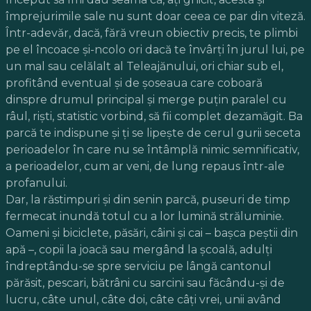
împrejurimile sale nu sunt doar ceea ce par din viteză.
Într-adevăr, dacă, fără vreun obiectiv precis, te plimbi
pe el încoace și-ncolo ori dacă te învârți în jurul lui, pe
un mal sau celălalt al Teleajănului, ori chiar sub el,
profitând eventual și de șoseaua care coboară
dinspre drumul principal și merge puțin paralel cu
râul, riști, statistic vorbind, să fii complet dezamăgit. Ba
parcă te indispune și ți se lipește de cerul gurii seceta
perioadelor în care nu se întâmplă nimic semnificativ,
a perioadelor, cum ar veni, de lung repaus într-ale
profanului.
Dar, la răstimpuri și din senin parcă, puseuri de timp
fermecat inundă totul cu a lor lumină străluminie.
Oameni și biciclete, păsări, câini și cai – bașca peștii din
apă –, copii la joacă sau mergând la școală, adulți
îndreptându-se spre serviciu pe lângă cantonul
părăsit, pescari, bătrâni cu sarcini sau făcându-și de
lucru, câte unul, câte doi, câte câți vrei, unii având