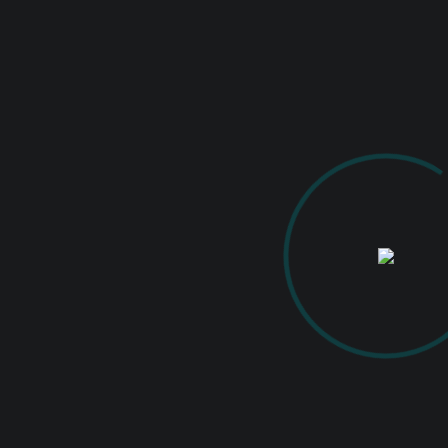
0
READ MORE
IANUARIE 28, 2021
BY
ACTIVITĂȚI
EXPOZIȚII DE FOTOGRAFIE
Expoziția de
fotografie AN 2020
Expozitia AN2020 – afis
Vernisarea expoziției
„AN 2020”
,
aflate la cea de-a XII-a ediție a fost
prilejul primei întrevederi publice, din
anul 2021, a Clubului Fotografilor Iași.