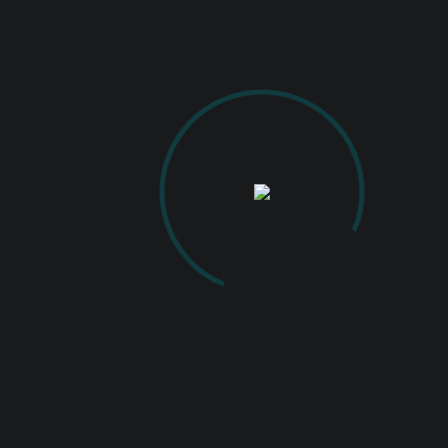
0
2023
CLUBUL FOTOGRAFILOR IASI
EXPOZITIE
RELATED POSTS
FEBRUARIE 28, 2026
Expoziție de fotografie
„AN2025”
VIEW MORE