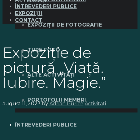
ÎNTREVEDERI PUBLICE
EXPOZIȚII
CONTACT
EXPOZIȚII DE FOTOGRAFIE
Expoziție de
TURE FOTO
pictură „Viață.
ALTE ACTIVITĂȚI
Iubire. Magie.”
PORTOFOLII MEMBRI
august 11, 2023
by
Adrian Purice
Activități
ÎNTREVEDERI PUBLICE