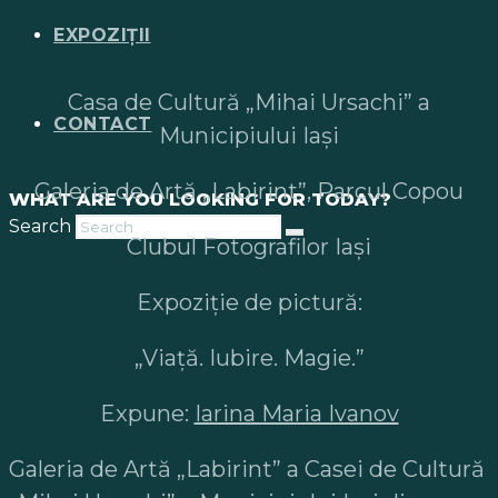
EXPOZIȚII
Casa de Cultură „Mihai Ursachi” a
CONTACT
Municipiului Iași
Galeria de Artă „Labirint”, Parcul Copou
WHAT ARE YOU LOOKING FOR TODAY?
Search
Clubul Fotografilor Iași
Expoziție de pictură:
„Viață. Iubire. Magie.”
Expune:
Iarina Maria Ivanov
Galeria de Artă „Labirint” a Casei de Cultură