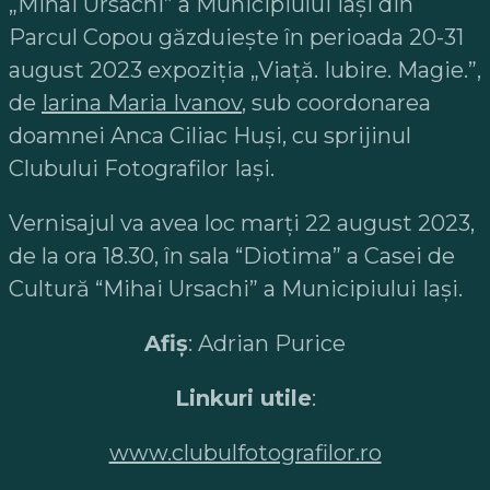
„Mihai Ursachi” a Municipiului Iaşi din
Parcul Copou găzduieşte în perioada 20-31
august 2023 expoziţia „Viață. Iubire. Magie.”,
de
Iarina Maria Ivanov
, sub coordonarea
doamnei Anca Ciliac Huși, cu sprijinul
Clubului Fotografilor Iași.
Vernisajul va avea loc marţi 22 august 2023,
de la ora 18.30, în sala “Diotima” a Casei de
Cultură “Mihai Ursachi” a Municipiului Iaşi.
Afiș
: Adrian Purice
Linkuri utile
:
www.clubulfotografilor.ro