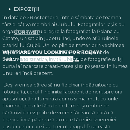
EXPOZIȚII
În data de 28 octombrie, într-o sâmbătă de toamnă
târzie, câțiva membri ai Clubului Fotografilor Iași s-au
organizat pentru o ieșire la fotografiat la Poiana cu
CONTACT
Cetate, un sat din județul Iași, unde se află ruinele
bisericii lui Cujbă. Un loc plin de mister prin vechimea
WHAT ARE YOU LOOKING FOR TODAY?
lui, fiind construit în anul 1609 și înconjurat de
Search
pădurea tomnatică, invită iubitorii de fotografie să își
pună la încercare creativitatea și să pășească în lumea
unui ieri încă prezent.
Deși vremea părea să nu fie chiar îngăduitoare cu
fotografia, cerul fiind inițial acoperit de nori, spre ora
apusului, când lumina a aprins și mai mult culorile
toamnei, jocurile făcute de lumini și umbre pe
cărămizile dezgolite de vreme făceau să pară că
biserica încă păstrează urmele tăcerii și smereniei
pașilor celor care i-au trecut pragul. În această