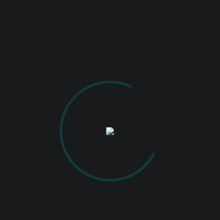
 un secret și, ca fotograf, este sarcina mea să-l d
e secundă cu un gest inconștient, o licărire a ochi
de sinele cel mai intim de lume.” (Karsh)
Paul Pădurariu, Radu Lozneanu
LICA
PAUL PADURARIU