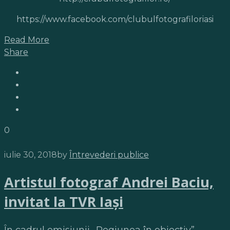
https://www.facebook.com/clubulfotografiloriasi
Read More
Share
0
iulie 30, 2018
by
Întrevederi publice
Artistul fotograf Andrei Baciu,
invitat la TVR Iaşi
În cadrul emisiunii „Regiunea în obiectiv”,