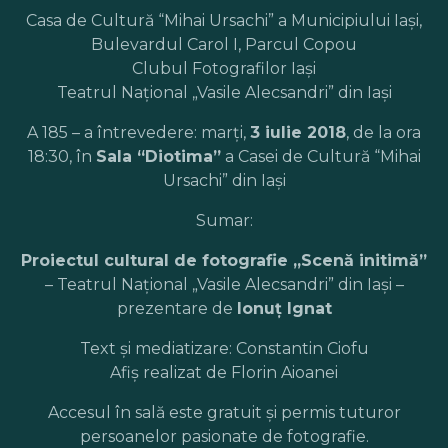
Casa de Cultură “Mihai Ursachi” a Municipiului Iaşi,
Bulevardul Carol I, Parcul Copou
Clubul Fotografilor Iaşi
Teatrul Naţional „Vasile Alecsandri” din Iaşi
A 185 – a întrevedere: marţi,
3 iulie 2018
, de la ora
18:30, în
Sala “Diotima”
a Casei de Cultură “Mihai
Ursachi” din Iaşi
Sumar:
Proiectul cultural de fotografie „Scenă initimă”
– Teatrul Naţional „Vasile Alecsandri” din Iaşi –
prezentare de
Ionuţ Ignat
Text şi mediatizare: Constantin Ciofu
Afiş realizat de Florin Aioanei
Accesul în sală este gratuit şi permis tuturor
persoanelor pasionate de fotografie.