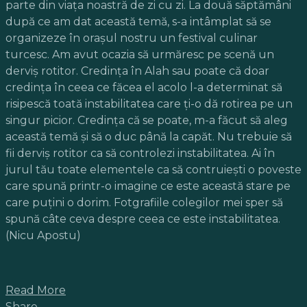
parte din viaţa noastră de zi cu zi. La două săptămâni
după ce am dat această temă, s-a intâmplat să se
organizeze în oraşul nostru un festival culinar
turcesc. Am avut ocazia să urmăresc pe scenă un
derviş rotitor. Credinţa în Alah sau poate că doar
credinţa în ceea ce făcea el acolo l-a determinat să
risipescă toată instabilitatea care ţi-o dă rotirea pe un
singur picior. Credinţa că se poate, m-a făcut să aleg
această temă şi să o duc până la capăt. Nu trebuie să
fii derviş rotitor ca să controlezi instabilitatea. Ai în
jurul tău toate elementele ca să contruieşti o poveste
care spună printr-o imagine ce este această stare pe
care puţini o dorim. Fotgrafiile colegilor mei sper să
spună câte ceva despre ceea ce este instabilitatea.
(Nicu Apostu)
Read More
Share