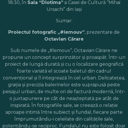
18:30, în
Sala “Diotima”
a Casei de Cultură “Mihai
Ursachi” din Iaşi
Sumar:
Proiectul fotografic „#lemouv”
, prezentare de
Octavian Cărare
Sub numele de „#lemouv”, Octavian Cărare ne
propune un concept surprinzător și proaspăt. Într-un
proiect de lungă durată și cu o localizare geografică
foarte variată el scoate baletul din cadrul
convențional și îl integrează în cel urban. Delicatețea,
grația și precizia balerinelor este suprapusă peste
peisajul urban, de multe ori de factură modernă, într-
o juxtapunere pe cât de neașteptată pe atât de
inspirată. În fotografiile sale, se creează o relație
aproape intimă între subiect și fundal, fiecare parte
împrumutându-i celeilate din calitățile sale,
potențându-se reciproc. Fundalul nu este folosit doar