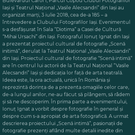
Bulevardul Carol I, Parcul Copou Clubul Fotografilor
Iaşi şi Teatrul Naţional „Vasile Alecsandri” din Iaşi au
organizat marţi, 3 iulie 2018, cea de-a 185 – a
întrevedere a Clubului Fotografilor Iaşi. Evenimentul
s-a desfăşurat în Sala “Diotima” a Casei de Cultură
“Mihai Ursachi” din Iaşi. Fotograful Ionuţ Ignat din Iaşi
a prezentat proiectul cultural de fotografie „Scenă
initimă”, derulat la Teatrul Naţional „Vasile Alecsandri”
din Iaşi. Proiectul cultural de fotografie “Scenă intimă”
are în centrul lui actorii de la Teatrul Național ”Vasile
Alecsandri” Iași și dedicația lor față de arta teatrală.
Ideea este, la ora actuală, unică în România și
reprezintă dorința de a prezenta omagiile celor care,
de-a lungul anilor, ne-au făcut să plângem, să râdem
și să ne descoperim. În prima parte a evenimentului,
Ionuţ Ignat a vorbit despre fotografie în general şi
despre cum s-a apropiat de arta fotografică. A urmat
descrierea proiectului „Scenă intimă”, pasionaţii de
fotografie prezenţi aflând multe detalii inedite din