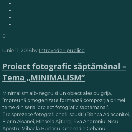
0
iunie 11, 2018
by
Întrevederi publice
Proiect fotografic săptămânal –
Tema „MINIMALISM”
Minimalism alb-negru și un obiect ales cu grijă,
împreună omogenizate formează compoziția primei
teme din seria ‘proiect fotografic saptamanal’.
Treisprezece fotografi chefi iscusiți (Bianca Adiaconiței,
Florin Aioanei, Mihaela Ajităriți, Eva Androniu, Nicu
Apostu, Mihaela Burlacu, Ghenadie Cebanu,