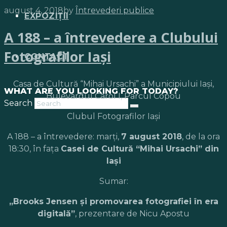
august 4, 2018
by
Întrevederi publice
EXPOZIȚII
A 188 – a întrevedere a Clubului
Fotografilor Iaşi
CONTACT
Casa de Cultură “Mihai Ursachi” a Municipiului Iaşi,
WHAT ARE YOU LOOKING FOR TODAY?
Bulevardul Carol I, Parcul Copou
Search
Clubul Fotografilor Iaşi
A 188 – a întrevedere: marţi,
7 august 2018
, de la ora
18:30, în faţa
Casei de Cultură “Mihai Ursachi” din
Iaşi
Sumar:
„Brooks Jensen şi promovarea fotografiei în era
digitală”
, prezentare de Nicu Apostu