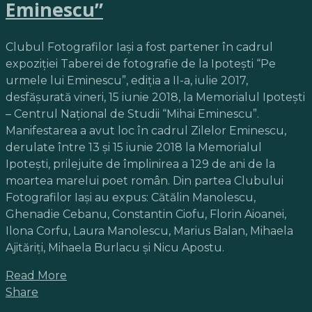
Eminescu”
Clubul Fotografilor Iaşi a fost partener în cadrul
expoziţiei Taberei de fotografie de la Ipoteşti “Pe
urmele lui Eminescu”, ediţia a II-a, iulie 2017,
desfăşurată vineri, 15 iunie 2018, la Memorialul Ipotești
– Centrul Național de Studii “Mihai Eminescu”.
Manifestarea a avut loc în cadrul Zilelor Eminescu,
derulate între 13 şi 15 iunie 2018 la Memorialul
Ipoteşti, prilejuite de împlinirea a 129 de ani de la
moartea marelui poet român. Din partea Clubului
Fotografilor Iaşi au expus: Cătălin Manolescu,
Ghenadie Cebanu, Constantin Ciofu, Florin Aioanei,
Ilona Corfu, Laura Manolescu, Marius Balan, Mihaela
Ajităriţi, Mihaela Burlacu şi Nicu Apostu.
Read More
Share