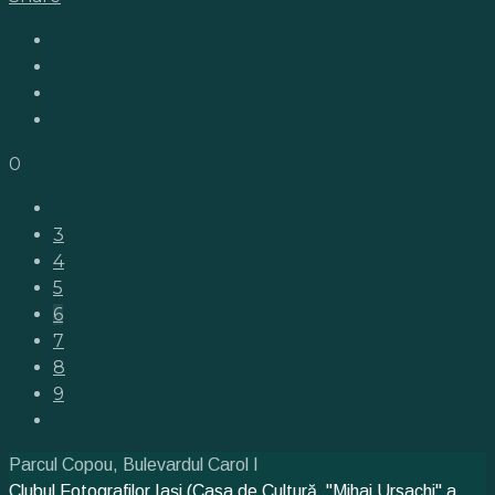
0
3
4
5
6
7
8
9
Parcul Copou, Bulevardul Carol I
Clubul Fotografilor Iași (Casa de Cultură "Mihai Ursachi" a