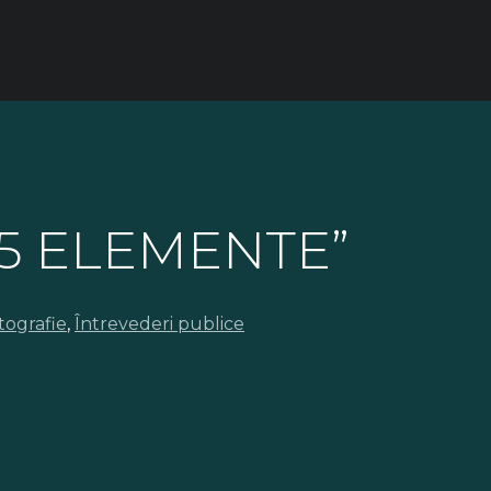
e „5 ELEMENTE”
otografie
,
Întrevederi publice