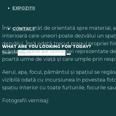
EXPOZIȚII
Într-o lume atât de orientată spre material,
CONTACT
interioară care uneori poate dezvălui un spați
dezvălui. Însă odată trecut pragul propriei f
WHAT ARE YOU LOOKING FOR TODAY?
scânteile firave ale speranței reprezentate d
Search
poartă urme de viață și care umple prin respira
Aerul, apa, focul, pământul și spațiul se reg
vizibilă odată cu incursiunea în povestea fot
spațiu interior cu toate furtunile, focurile sau
Fotografii vernisaj: