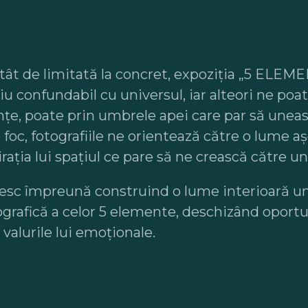
 atât de limitată la concret, expoziția „5 ELE
u confundabil cu universul, iar alteori ne poat
iințe, poate prin umbrele apei care par să unea
e foc, fotografiile ne orientează către o lume 
ția lui spațiul ce pare să ne crească către un v
ăsesc împreună construind o lume interioară un
ografică a celor 5 elemente, deschizând oportu
 valurile lui emoționale.