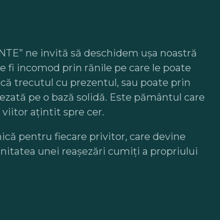
MENTE” ne invită să deschidem ușa noastră
e fi incomod prin rănile pe care le poate
scă trecutul cu prezentul, sau poate prin
așezată pe o bază solidă. Este pământul care
iitor ațintit spre cer.
ică pentru fiecare privitor, care devine
nitatea unei reașezări cumiți a propriului